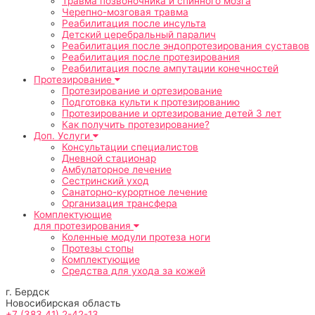
Травма позвоночника и спинного мозга
Черепно-мозговая травма
Реабилитация после инсульта
Детский церебральный паралич
Реабилитация после эндопротезирования суставов
Реабилитация после протезирования
Реабилитация после ампутации конечностей
Протезирование
Протезирование и ортезирование
Подготовка культи к протезированию
Протезирование и ортезирование детей 3 лет
Как получить протезирование?
Доп. Услуги
Консультации специалистов
Дневной стационар
Амбулаторное лечение
Сестринский уход
Санаторно-курортное лечение
Организация трансфера
Комплектующие
для протезирования
Коленные модули протеза ноги
Протезы стопы
Комплектующие
Средства для ухода за кожей
г. Бердск
Новосибирская область
+7 (383 41) 2-42-13