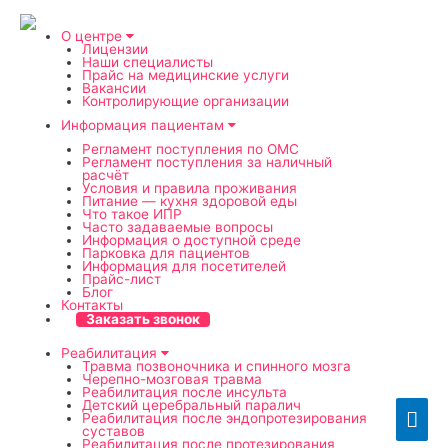
О центре
Лицензии
Наши специалисты
Прайс на медицинские услуги
Вакансии
Контролирующие организации
Информация пациентам
Регламент поступления по ОМС
Регламент поступления за наличный
расчёт
Условия и правила проживания
Питание — кухня здоровой еды
Что такое ИПР
Часто задаваемые вопросы
Информация о доступной среде
Парковка для пациентов
Информация для посетителей
Прайс-лист
Блог
Контакты
Заказать звонок
Реабилитация
Травма позвоночника и спинного мозга
Черепно-мозговая травма
Реабилитация после инсульта
Детский церебральный паралич
Гла
Реабилитация после эндопротезирования
суставов
Реабилитация после протезирования