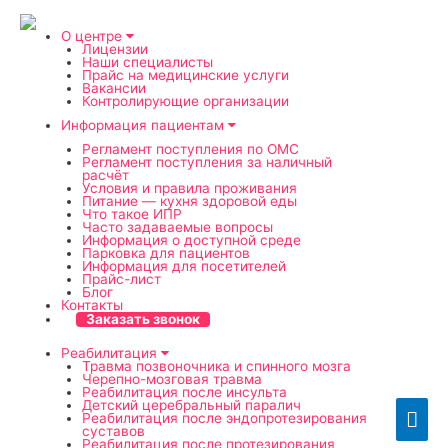
О центре
Лицензии
Наши специалисты
Прайс на медицинские услуги
Вакансии
Контролирующие организации
Информация пациентам
Регламент поступления по ОМС
Регламент поступления за наличный
расчёт
Условия и правила проживания
Питание — кухня здоровой еды
Что такое ИПР
Часто задаваемые вопросы
Информация о доступной среде
Парковка для пациентов
Информация для посетителей
Прайс-лист
Блог
Контакты
Заказать звонок
Реабилитация
Травма позвоночника и спинного мозга
Черепно-мозговая травма
Реабилитация после инсульта
Детский церебральный паралич
Гла
Реабилитация после эндопротезирования
суставов
Реабилитация после протезирования