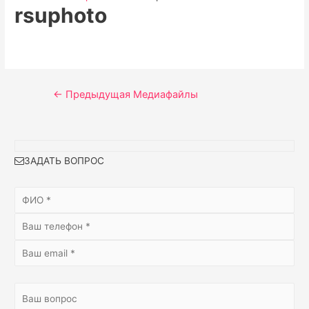
rsuphoto
Навигация
←
Предыдущая Медиафайлы
по
записям
ЗАДАТЬ ВОПРОС