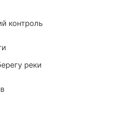
й контроль
ти
берегу реки
ов