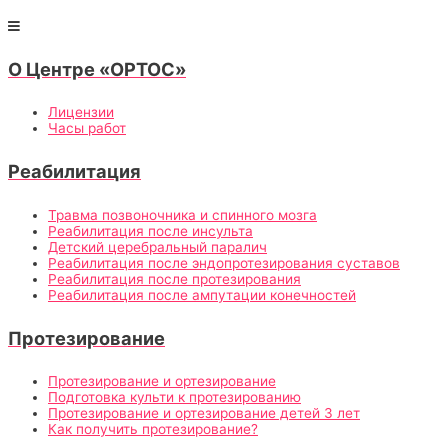
О Центре «ОРТОС»
Лицензии
Часы работ
Реабилитация
Травма позвоночника и спинного мозга
Реабилитация после инсульта
Детский церебральный паралич
Реабилитация после эндопротезирования суставов
Реабилитация после протезирования
Реабилитация после ампутации конечностей
Протезирование
Протезирование и ортезирование
Подготовка культи к протезированию
Протезирование и ортезирование детей 3 лет
Как получить протезирование?