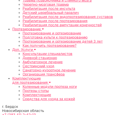
Травма позвоночника и спинного мозга
Черепно-мозговая травма
Реабилитация после инсульта
Детский церебральный паралич
Реабилитация после эндопротезирования суставов
Реабилитация после протезирования
Реабилитация после ампутации конечностей
Протезирование
Протезирование и ортезирование
Подготовка культи к протезированию
Протезирование и ортезирование детей 3 лет
Как получить протезирование?
Доп. Услуги
Консультации специалистов
Дневной стационар
Амбулаторное лечение
Сестринский уход
Санаторно-курортное лечение
Организация трансфера
Комплектующие
для протезирования
Коленные модули протеза ноги
Протезы стопы
Комплектующие
Средства для ухода за кожей
г. Бердск
Новосибирская область
+7 (383 41) 2-42-13