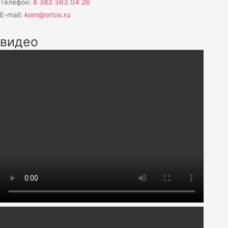
Телефон:
8 383 363 04 26
E-mail:
kom@ortos.ru
видео