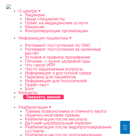
О центре
Лицензии
Наши специалисты
Прайс на медицинские услуги
Вакансии
Контролирующие организации
Информация пациентам
Регламент поступления по ОМС
Регламент поступления за наличный
расчёт
Условия и правила проживания
Питание — кухня здоровой еды
Что такое ИПР
Часто задаваемые вопросы
Информация о доступной среде
Парковка для пациентов
Информация для посетителей
Прайс-лист
Блог
Контакты
Заказать звонок
Реабилитация
Травма позвоночника и спинного мозга
Черепно-мозговая травма
Реабилитация после инсульта
Детский церебральный паралич
Гла
Реабилитация после эндопротезирования
суставов
Реабилитация после протезирования