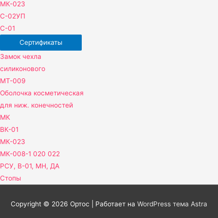
МК-023
С-02УП
С-01
Сертификаты
Замок чехла
силиконового
МТ-009
Оболочка косметическая
для ниж. конечностей
МК
ВК-01
МК-023
МК-008-1 020 022
РСУ, В-01, МН, ДА
Стопы
Copyright © 2026
Ортос
| Работает на
WordPress тема Astra