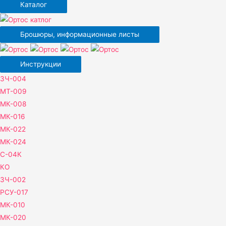
Каталог
Брошюры, информационные листы
Инструкции
ЗЧ-004
МТ-009
МК-008
МК-016
МК-022
МК-024
С-04К
КО
ЗЧ-002
РСУ-017
МК-010
МК-020