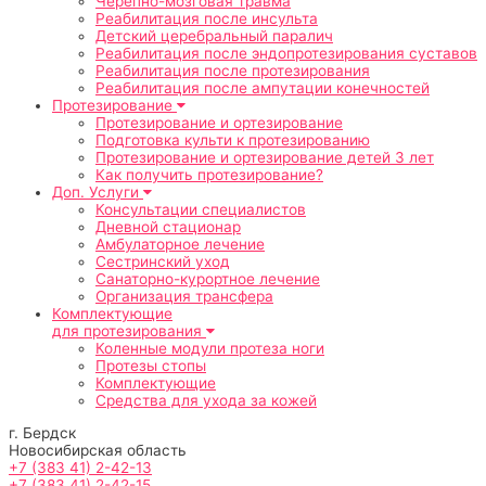
Черепно-мозговая травма
Реабилитация после инсульта
Детский церебральный паралич
Реабилитация после эндопротезирования суставов
Реабилитация после протезирования
Реабилитация после ампутации конечностей
Протезирование
Протезирование и ортезирование
Подготовка культи к протезированию
Протезирование и ортезирование детей 3 лет
Как получить протезирование?
Доп. Услуги
Консультации специалистов
Дневной стационар
Амбулаторное лечение
Сестринский уход
Санаторно-курортное лечение
Организация трансфера
Комплектующие
для протезирования
Коленные модули протеза ноги
Протезы стопы
Комплектующие
Средства для ухода за кожей
г. Бердск
Новосибирская область
+7 (383 41) 2-42-13
+7 (383 41) 2-42-15