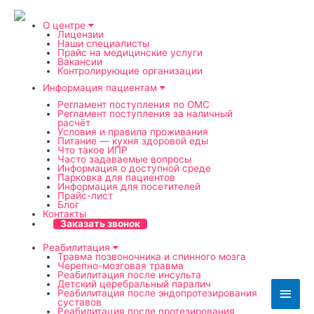
О центре
Лицензии
Наши специалисты
Прайс на медицинские услуги
Вакансии
Контролирующие организации
Информация пациентам
Регламент поступления по ОМС
Регламент поступления за наличный
расчёт
Условия и правила проживания
Питание — кухня здоровой еды
Что такое ИПР
Часто задаваемые вопросы
Информация о доступной среде
Парковка для пациентов
Информация для посетителей
Прайс-лист
Блог
Контакты
Заказать звонок
Реабилитация
Травма позвоночника и спинного мозга
Черепно-мозговая травма
Реабилитация после инсульта
Детский церебральный паралич
Глав
Реабилитация после эндопротезирования
суставов
Реабилитация после протезирования