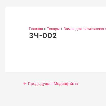
Главная
Товары
Замок для силиконовог
ЗЧ-002
Навигация
←
Предыдущая Медиафайлы
по
записям