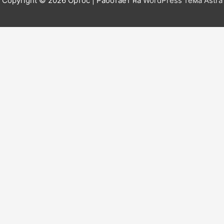
Copyright © 2026
Ортос
| Работает на
WordPress тема Astra