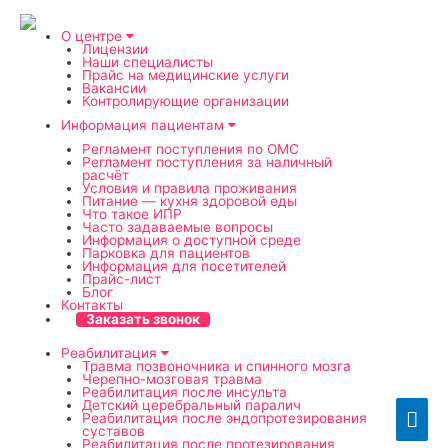
О центре
Лицензии
Наши специалисты
Прайс на медицинские услуги
Вакансии
Контролирующие организации
Информация пациентам
Регламент поступления по ОМС
Регламент поступления за наличный
расчёт
Условия и правила проживания
Питание — кухня здоровой еды
Что такое ИПР
Часто задаваемые вопросы
Информация о доступной среде
Парковка для пациентов
Информация для посетителей
Прайс-лист
Блог
Контакты
Заказать звонок
Реабилитация
Травма позвоночника и спинного мозга
Черепно-мозговая травма
Реабилитация после инсульта
Детский церебральный паралич
Гла
Реабилитация после эндопротезирования
суставов
Реабилитация после протезирования