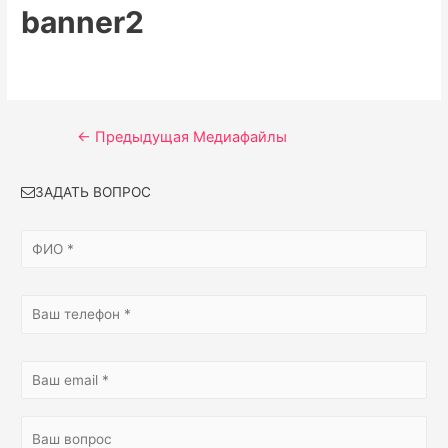
banner2
Навигация
←
Предыдущая Медиафайлы
по
ЗАДАТЬ ВОПРОС
записям